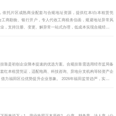
，依托片区成熟商业配套与合规地址资源，提供红本/白本租赁凭
合工商勘验、银行开户，专人代收工商税务信函，规避地址异常风
企业，支持注册、变更、解异常一站式办理，低成本实现合规经营，
…
址挂靠是初创企业降本提速的优选方案。合规挂靠需选用经市监局备
配套红本租赁凭证，适配电商、科技咨询、异地分支机构等轻资产企
借力福田区位优势提升企业形象。 2026年福田监管趋严，实施半
…
下面来说下：1、营业执照正本原件2、公章、财务章、法人章（公