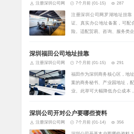
注册深圳公司网
7个月前
(01-15)
287
注册深圳公司网罗湖地址挂靠
证、真实办公地址备案，可配
险。适配贸易、咨询、服务类
助力企业扎根罗湖核心商贸区。
深圳福田公司地址挂靠
注册深圳公司网
7个月前
(01-15)
291
福田作为深圳商务核心区，地
案的商务秘书、产业园地址，
业。此举可大幅降低办公成本，
年核验+不定期抽查，违规挂靠
深圳公司开对公户要哪些资料
注册深圳公司网
7个月前
(01-14)
356
深圳公司开基本户要哪些资料？