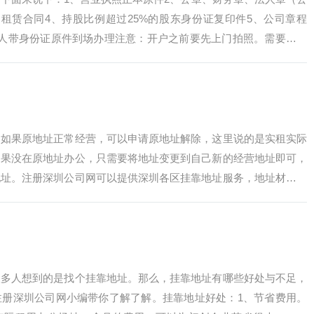
租赁合同4、持股比例超过25%的股东身份证复印件5、公司章程
法人带身份证原件到场办理注意：开户之前要先上门拍照。需要预约
公司网在线…
，如果原地址正常经营，可以申请原地址解除，这里说的是实租实际
如果没在原地址办公，只需要将地址变更到自己新的经营地址即可，
地址。注册深圳公司网可以提供深圳各区挂靠地址服务，地址材料工
址正常（不保投…
很多人想到的是找个挂靠地址。那么，挂靠地址有哪些好处与不足，
注册深圳公司网小编带你了解了解。挂靠地址好处：1、节省费用。